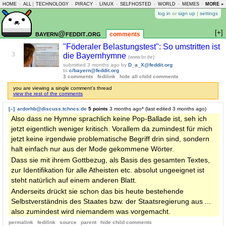
HOME
-
ALL
|
TECHNOLOGY
-
PIRACY
-
LINUX
-
SELFHOSTED
-
WORLD
-
MEMES
-
MORE »
ASKLEM
log in
or
sign up
|
settings
[+]
bayern@feddit.org
comments
"Föderaler Belastungstest": So umstritten ist
3
die Bayernhymne
(www.br.de)
submitted
3 months ago
by
D_a_X@feddit.org
to
c/bayern@feddit.org
3 comments
fedilink
hide all child comments
you are viewing a single comment's thread
view the rest of the comments
[–]
ardorhb@discuss.tchncs.de
5 points
3 months ago
* (last edited
3 months ago
)
Also dass ne Hymne sprachlich keine Pop-Ballade ist, seh ich
jetzt eigentlich weniger kritisch. Vorallem da zumindest für mich
jetzt keine irgendwie problematische Begriff drin sind, sondern
halt einfach nur aus der Mode gekommene Wörter.
Dass sie mit ihrem Gottbezug, als Basis des gesamten Textes,
zur Identifikation für alle Atheisten etc. absolut ungeeignet ist
steht natürlich auf einem anderen Blatt.
Anderseits drückt sie schon das bis heute bestehende
Selbstverständnis des Staates bzw. der Staatsregierung aus ...
also zumindest wird niemandem was vorgemacht.
permalink
fedilink
source
parent
hide
child comments