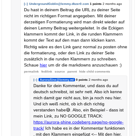
[–]
UndergroundGoblin@lemmy.dbzer0.com
1 points
2 months ago
Du hast in deinem Beitrag die URL zu deiner Seite
nicht im richtigen Format angegeben. Mit deiner
derzeitigen Formatierung wird man direkt wieder auf
deinen Lemmy Beitrag weitergeleitet. In die Eckigen
klammern kommt der Link, in die runden Klammern
kommt der Text auf den man dann klicken kann.
Richtig wäre es den Link ganz normal zu posten ohne
die formatierung, oder den Link zu deiner Seite
zusätzlich in die runden Klammern zu schreiben.
Schaue
hier
um dir die markdowns anzuschauen :)
permalink
fedilink
source
parent
hide
child comments
[–]
AuroraSine@lemmy.ml
0 points
2 months ago
Danke für dein Kommentar, und dass du auf
deutsch schreibst, ist sehr nett. Also ich kenne
mich damit gar nicht aus, bin ja noch neu hier.
Und ich weiß nicht, ob ich dich richtig
verstanden habe😅. Also, ein Beispiel - dass ist
mein Link, zu NO GOOGLE TRACK:
https://aurora-shine.codeberg.page/no-google-
track/
Ich habe es in der Kommentar funktionen
, mit den Klammern eingefügt
<-- Mit den hier.