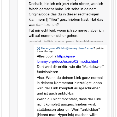
Deshalb, bin ich mir jetzt nicht sicher, was ich
falsch gemacht habe. Ich sehe in deinem
Originalcode das du in dieser rechteckigen
klammern [] "Hier" geschrieben hast. Hat das
was damit zu tun?
Tut mir echt leid, wenn ich so nerve , aber ich
will auf nummer sicher gehen.
permalink
fedilink
source
parent
hide
child comments
[–]
UndergroundGoblin@lemmy.dbzer0.com
2 points
2 months ago
Alles cool :)
https://join-
lemmy.org/docs/users/02-media.html
Dort wird dir erklärt wie die "Markdowns"
funktionieren.
Also: Wenn du deinen Link ganz normal
in deinem Kommentar hinzufügst, dann
wird der Link komplett ausgeschrieben
und ist auch anklickbar.
Wenn du nicht möchtest, dass der Link
nicht komplett ausgeschrieben wird,
stattdessen aber ein Wort "anklickbar"
(Nennt man Hyperlink) machen willst,