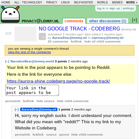
HOME
-
ALL
|
TECHNOLOGY
-
PIRACY
-
LINUX
-
SELFHOSTED
-
WORLD
-
MEMES
-
MORE »
ASKLEM
log in
or
sign up
|
settings
[+]
privacy@lemmy.ml
comments
other discussions (1)
NO GOOGLE TRACK - CODEBERG
(lemmy.ml)
119
submitted
2 months ago
* (last edited
2 months ago
)
by
AuroraSine@lemmy.ml
to
c/privacy@lemmy.ml
26 comments
fedilink
hide all child comments
you are viewing a single comment's thread
view the rest of the comments
[–]
NarrativeBear@lemmy.world
3 points
2 months ago
Your link in the post appears to be pointing to Reddit.
Here is the link for everyone else.
https://aurora-shine.codeberg.page/no-google-track/
permalink
fedilink
hide source
hide
child comments
[–]
AuroraSine@lemmy.ml
1 points
2 months ago
Hi, sorry my english sucks. I dont undestand your comment.
What did you mean with "reddit?" This is my link to my
Website in Codeberg.
permalink
fedilink
source
parent
hide
child comments