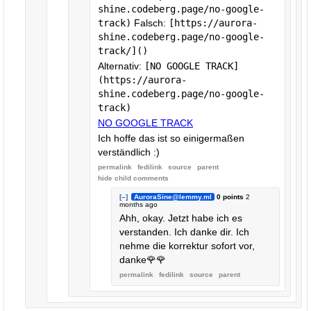
shine.codeberg.page/no-google-
track)
Falsch:
[https://aurora-
shine.codeberg.page/no-google-
track/]()
Alternativ:
[NO GOOGLE TRACK]
(https://aurora-
shine.codeberg.page/no-google-
track)
NO GOOGLE TRACK
Ich hoffe das ist so einigermaßen
verständlich :)
permalink
fedilink
source
parent
hide
child comments
[–]
AuroraSine@lemmy.ml
0 points
2
months ago
Ahh, okay. Jetzt habe ich es
verstanden. Ich danke dir. Ich
nehme die korrektur sofort vor,
danke🌹🌹
permalink
fedilink
source
parent