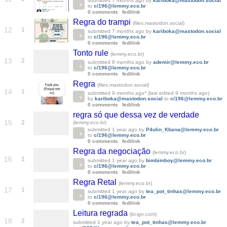
submitted
7 months ago
by
kariboka@mastodon.social
to
c/196@lemmy.eco.br
0 comments
fedilink
Regra do trampi
(files.mastodon.social)
12
1
submitted
7 months ago
by
kariboka@mastodon.social
to
c/196@lemmy.eco.br
0 comments
fedilink
Tonto rule
(lemmy.eco.br)
13
2
submitted
8 months ago
by
ademir@lemmy.eco.br
to
c/196@lemmy.eco.br
0 comments
fedilink
Regra
(files.mastodon.social)
14
1
submitted
9 months ago
* (last edited
9 months ago
)
by
kariboka@mastodon.social
to
c/196@lemmy.eco.br
0 comments
fedilink
regra só que dessa vez de verdade
15
2
(lemmy.eco.br)
submitted
1 year ago
by
P4ulin_Kbana@lemmy.eco.br
to
c/196@lemmy.eco.br
0 comments
fedilink
Regra da negociação
(lemmy.eco.br)
16
1
submitted
1 year ago
by
bimbimboy@lemmy.eco.br
to
c/196@lemmy.eco.br
0 comments
fedilink
Regra Retal
(lemmy.eco.br)
17
1
submitted
1 year ago
by
tea_pot_tinhas@lemmy.eco.br
to
c/196@lemmy.eco.br
0 comments
fedilink
Leitura regrada
(br.ign.com)
18
2
submitted
1 year ago
by
tea_pot_tinhas@lemmy.eco.br