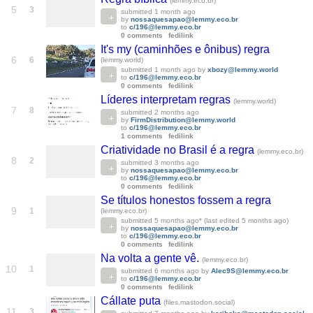
(lemmy.eco.br)
5
3
submitted
1 month ago
by
nossaquesapao@lemmy.eco.br
to
c/196@lemmy.eco.br
0 comments
fedilink
It's my (caminhões e ônibus) regra
6
6
(lemmy.world)
submitted
1 month ago
by
xbozy@lemmy.world
to
c/196@lemmy.eco.br
0 comments
fedilink
Líderes interpretam regras
(lemmy.world)
7
8
submitted
2 months ago
by
FirmDistribution@lemmy.world
to
c/196@lemmy.eco.br
1 comments
fedilink
Criatividade no Brasil é a regra
(lemmy.eco.br)
8
2
submitted
3 months ago
by
nossaquesapao@lemmy.eco.br
to
c/196@lemmy.eco.br
0 comments
fedilink
Se títulos honestos fossem a regra
9
1
(lemmy.eco.br)
submitted
5 months ago
* (last edited
5 months ago
)
by
nossaquesapao@lemmy.eco.br
to
c/196@lemmy.eco.br
0 comments
fedilink
Na volta a gente vê.
(lemmy.eco.br)
10
1
submitted
6 months ago
by
Alec9S@lemmy.eco.br
to
c/196@lemmy.eco.br
0 comments
fedilink
Cállate puta
(files.mastodon.social)
11
3