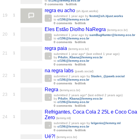
to
c/196@lemmy.eco.br
0 comments
fedilink
regra eu acho
(sh.itjust.works)
19
1
submitted
1 year ago
by
festnt@sh.itjust.works
to
c/196@lemmy.eco.br
0 comments
fedilink
Eles Estão Diolho NaRegra
(lemmy.eco.br)
20
1
submitted
1 year ago
by
samBugHunter@lemmy.eco.br
to
c/196@lemmy.eco.br
0 comments
fedilink
regra paia
(lemmy.eco.br)
21
1
submitted
1 year ago
* (last edited
1 year ago
)
by
P4ulin_Kbana@lemmy.eco.br
to
c/196@lemmy.eco.br
0 comments
fedilink
na regra labs
(pawb.social)
22
1
submitted
2 years ago
by
Staden_@pawb.social
to
c/196@lemmy.eco.br
0 comments
fedilink
Regra
(lemmy.eco.br)
23
1
submitted
2 years ago
* (last edited
2 years ago
)
by
P4ulin_Kbana@lemmy.eco.br
to
c/196@lemmy.eco.br
0 comments
fedilink
Refrigantes, Coca Cola 2 25L e Coco Coa
24
1
Zero
(lemmy.ml)
submitted
2 years ago
by
lelgenio@lemmy.ml
to
c/196@lemmy.eco.br
0 comments
fedilink
Ué?!
(lemmy.eco.br)