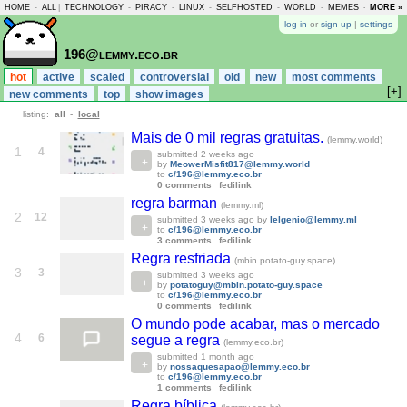
HOME
-
ALL
|
TECHNOLOGY
-
PIRACY
-
LINUX
-
SELFHOSTED
-
WORLD
-
MEMES
-
MORE »
ASKLEM
log in
or
sign up
|
settings
196@lemmy.eco.br
hot
active
scaled
controversial
old
new
most comments
[+]
new comments
top
show images
listing:
all
-
local
Mais de 0 mil regras gratuitas.
(lemmy.world)
1
4
submitted
2 weeks ago
by
MeowerMisfit817@lemmy.world
to
c/196@lemmy.eco.br
0 comments
fedilink
regra barman
(lemmy.ml)
2
12
submitted
3 weeks ago
by
lelgenio@lemmy.ml
to
c/196@lemmy.eco.br
3 comments
fedilink
Regra resfriada
(mbin.potato-guy.space)
3
3
submitted
3 weeks ago
by
potatoguy@mbin.potato-guy.space
to
c/196@lemmy.eco.br
0 comments
fedilink
O mundo pode acabar, mas o mercado
4
6
segue a regra
(lemmy.eco.br)
submitted
1 month ago
by
nossaquesapao@lemmy.eco.br
to
c/196@lemmy.eco.br
1 comments
fedilink
Regra bíblica